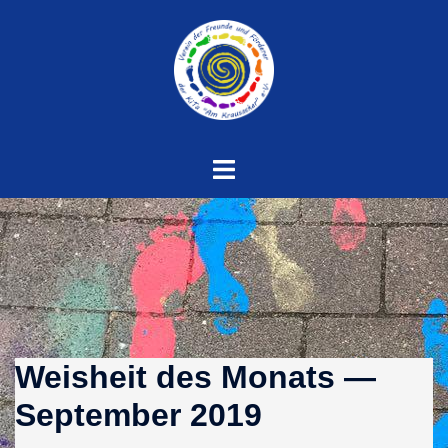
Zum
Inhalt
springen
Menü
umschalten
Weisheit des Monats —
September 2019