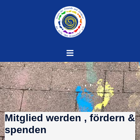
Zum
Inhalt
springen
Menü
umschalten
Mitglied werden , fördern &
spenden