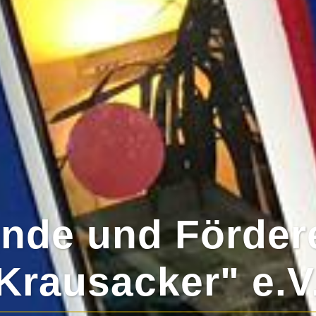
unde und Förder
Krausacker" e.V