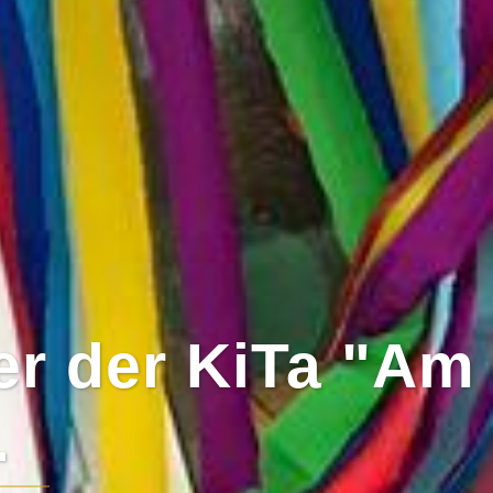
er der KiTa "Am
.