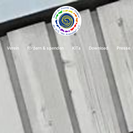
Verein
fördern & spenden
KiTa
Download
Presse